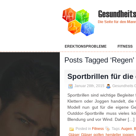
EREKTIONSPROBLEME
FITNESS
Posts Tagged ‘Regen’
Sportbrillen für di
Januar 28th, 2015
Gesundheits 
Sportbrillen sind wichtige Begleite
Klettern oder Joggen handelt, die
Modell nun gut für die eigene Ges
Outddor-Sportbrille muss vieles k
Blendung und vor Wind. Daher […]
Posted in
Fitness
Tags:
Augen
,
B
Gläser
,
Gläser
,
golfen
,
hersteller
,
joggen
,