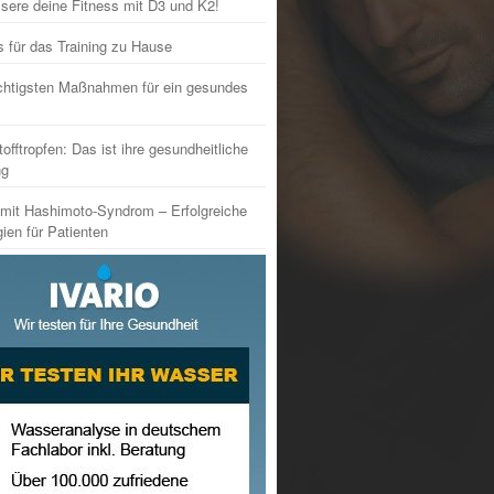
sere deine Fitness mit D3 und K2!
s für das Training zu Hause
chtigsten Maßnahmen für ein gesundes
tofftropfen: Das ist ihre gesundheitliche
ng
mit Hashimoto-Syndrom – Erfolgreiche
gien für Patienten