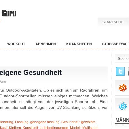
STARTSEITE
WORKOUT
ABNEHMEN
KRANKHEITEN
STRESSBEWÄL
e eigene Gesundheit
Guru
r für Outdoor-Aktivitäten. Ob es sich nun um Radfahren, um
 Outdoor-Sportbrillen müssen einiges mitmachen. Welches
undheit ist, hängt von der jeweiligen Sportart ab. Eine
önnen. Sie soll die Augen vor UV-Strahlung schützen, vor
MÄNN
lendung
,
Fassung
,
gebogene fassung
,
Gesundheit
,
gewölbte
Kauf
,
Klettern
,
Kunststoff
,
Lichtbedingungen
,
Modell
,
Multisport-