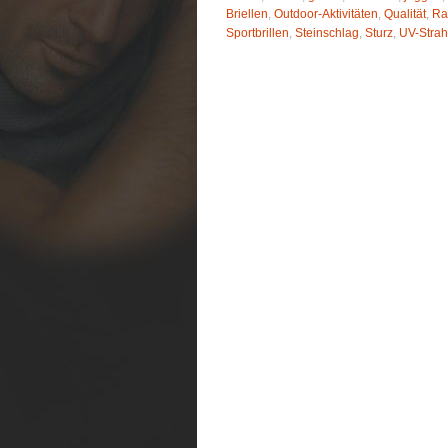
Briellen
,
Outdoor-Aktivitäten
,
Qualität
,
Ra
Sportbrillen
,
Steinschlag
,
Sturz
,
UV-Strah