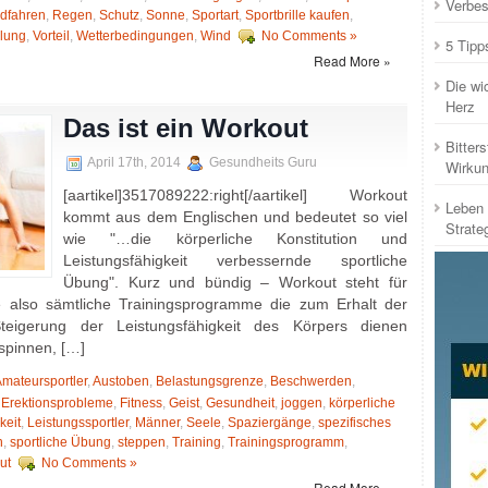
Verbes
dfahren
,
Regen
,
Schutz
,
Sonne
,
Sportart
,
Sportbrille kaufen
,
lung
,
Vorteil
,
Wetterbedingungen
,
Wind
No Comments »
5 Tipp
Read More »
Die wi
Herz
Das ist ein Workout
Bitters
April 17th, 2014
Gesundheits Guru
Wirku
[aartikel]3517089222:right[/aartikel] Workout
Leben 
kommt aus dem Englischen und bedeutet so viel
Strate
wie "…die körperliche Konstitution und
Leistungsfähigkeit verbessernde sportliche
Übung". Kurz und bündig – Workout steht für
e also sämtliche Trainingsprogramme die zum Erhalt der
teigerung der Leistungsfähigkeit des Körpers dienen
spinnen, […]
mateursportler
,
Austoben
,
Belastungsgrenze
,
Beschwerden
,
,
Erektionsprobleme
,
Fitness
,
Geist
,
Gesundheit
,
joggen
,
körperliche
keit
,
Leistungssportler
,
Männer
,
Seele
,
Spaziergänge
,
spezifisches
n
,
sportliche Übung
,
steppen
,
Training
,
Trainingsprogramm
,
ut
No Comments »
Read More »