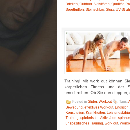
Briellen
,
Outdoor-Aktivitäten
,
Qualität
,
Ra
Sportbrillen
,
Steinschlag
,
Sturz
,
UV-Strah
Training! Mit work out können Si
körperlichen Fitness und der S
umschreiben. Ob Sie nun steppen, 
Posted in
Slider
,
Workout
Tags:
A
Bewegung
,
effektives Workout
,
Englisch
Konstitution
,
Krankheiten
,
Leistungsfähig
Training
,
spielerische Aktivitäten
,
spinne
unspezifisches Training
,
work out
,
Worko