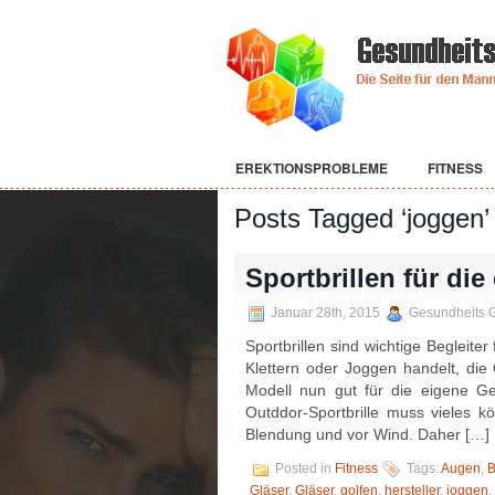
EREKTIONSPROBLEME
FITNESS
Posts Tagged ‘joggen’
Sportbrillen für di
Januar 28th, 2015
Gesundheits 
Sportbrillen sind wichtige Begleite
Klettern oder Joggen handelt, die
Modell nun gut für die eigene Ges
Outddor-Sportbrille muss vieles k
Blendung und vor Wind. Daher […]
Posted in
Fitness
Tags:
Augen
,
B
Gläser
,
Gläser
,
golfen
,
hersteller
,
joggen
,