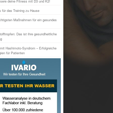
sere deine Fitness mit D3 und K2!
s für das Training zu Hause
chtigsten Maßnahmen für ein gesundes
tofftropfen: Das ist ihre gesundheitliche
ng
mit Hashimoto-Syndrom – Erfolgreiche
gien für Patienten