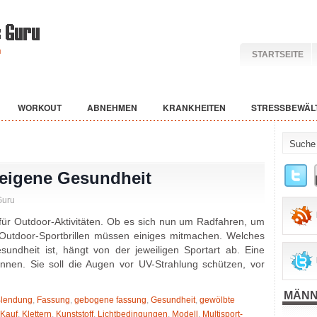
STARTSEITE
WORKOUT
ABNEHMEN
KRANKHEITEN
STRESSBEWÄL
e eigene Gesundheit
Guru
r für Outdoor-Aktivitäten. Ob es sich nun um Radfahren, um
 Outdoor-Sportbrillen müssen einiges mitmachen. Welches
undheit ist, hängt von der jeweiligen Sportart ab. Eine
önnen. Sie soll die Augen vor UV-Strahlung schützen, vor
MÄNN
lendung
,
Fassung
,
gebogene fassung
,
Gesundheit
,
gewölbte
Kauf
,
Klettern
,
Kunststoff
,
Lichtbedingungen
,
Modell
,
Multisport-