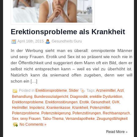
Erektionsprobleme als Krankheit
April 16th, 2015
Gesundheits Guru
In der Werbung sieht man es überall: omnipotente Männer
und sexy Frauen. Erotik und Sex ist so präsent wie noch nie in
der Öffentlichkeit und suggeriert dem Mann oft ein Bild, dem er
selbst nicht entsprechen kann – weil es viel zu überhöht ist.
Natürlich kann da sniemand offen zugeben, denn wer will
schon ein […]
Posted in
Erektionsprobleme
,
Slider
Tags:
Arzneimittel
,
Arzt
,
Behandlung
,
Bundessozialgericht
,
Diagnostik
,
erektile Dysfunktion
,
Erektionsprobleme
,
Erektionsstörungen
,
Erotik
,
Gesundheit
,
GVK
,
Heilmittel
,
Impotenz
,
Krankenkasse
,
Krankheit
,
Potenzmittel
,
Potenzprobleme
,
Potenzsteigerung
,
Potenzstörungen
,
Rechtsanspruch
,
Sex
,
sexy Frauen
,
Tabu-Thema
,
Versandapotheke
,
Zeugungsfähigkeit
No Comments »
Read More »