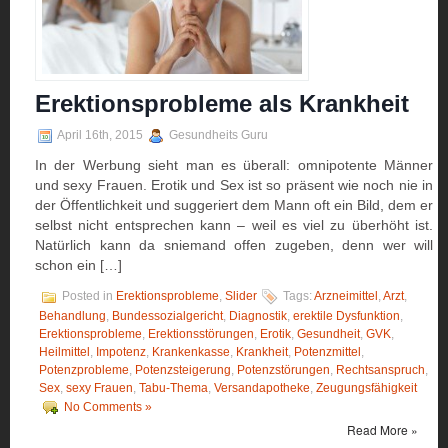
Erektionsprobleme als Krankheit
April 16th, 2015
Gesundheits Guru
In der Werbung sieht man es überall: omnipotente Männer
und sexy Frauen. Erotik und Sex ist so präsent wie noch nie in
der Öffentlichkeit und suggeriert dem Mann oft ein Bild, dem er
selbst nicht entsprechen kann – weil es viel zu überhöht ist.
Natürlich kann da sniemand offen zugeben, denn wer will
schon ein […]
Posted in
Erektionsprobleme
,
Slider
Tags:
Arzneimittel
,
Arzt
,
Behandlung
,
Bundessozialgericht
,
Diagnostik
,
erektile Dysfunktion
,
Erektionsprobleme
,
Erektionsstörungen
,
Erotik
,
Gesundheit
,
GVK
,
Heilmittel
,
Impotenz
,
Krankenkasse
,
Krankheit
,
Potenzmittel
,
Potenzprobleme
,
Potenzsteigerung
,
Potenzstörungen
,
Rechtsanspruch
,
Sex
,
sexy Frauen
,
Tabu-Thema
,
Versandapotheke
,
Zeugungsfähigkeit
No Comments »
Read More »