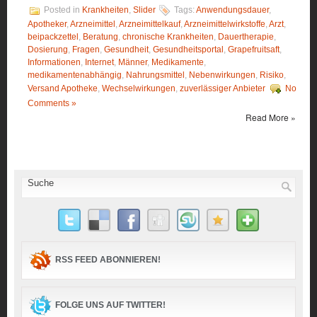
Posted in
Krankheiten
,
Slider
Tags:
Anwendungsdauer
,
Apotheker
,
Arzneimittel
,
Arzneimittelkauf
,
Arzneimittelwirkstoffe
,
Arzt
,
beipackzettel
,
Beratung
,
chronische Krankheiten
,
Dauertherapie
,
Dosierung
,
Fragen
,
Gesundheit
,
Gesundheitsportal
,
Grapefruitsaft
,
Informationen
,
Internet
,
Männer
,
Medikamente
,
medikamentenabhängig
,
Nahrungsmittel
,
Nebenwirkungen
,
Risiko
,
Versand Apotheke
,
Wechselwirkungen
,
zuverlässiger Anbieter
No
Comments »
Read More »
RSS FEED ABONNIEREN!
FOLGE UNS AUF TWITTER!