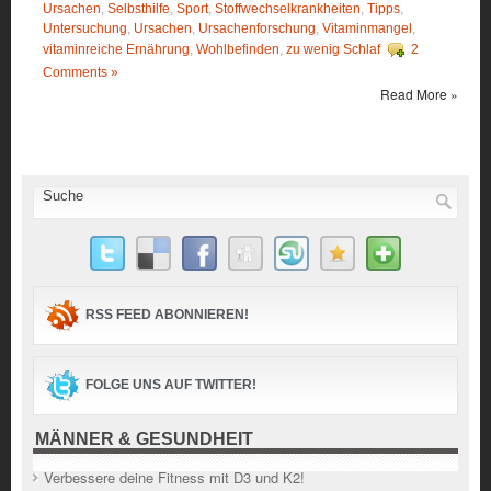
Ursachen
,
Selbsthilfe
,
Sport
,
Stoffwechselkrankheiten
,
Tipps
,
Untersuchung
,
Ursachen
,
Ursachenforschung
,
Vitaminmangel
,
vitaminreiche Ernährung
,
Wohlbefinden
,
zu wenig Schlaf
2
Comments »
Read More »
RSS FEED ABONNIEREN!
FOLGE UNS AUF TWITTER!
MÄNNER & GESUNDHEIT
Verbessere deine Fitness mit D3 und K2!