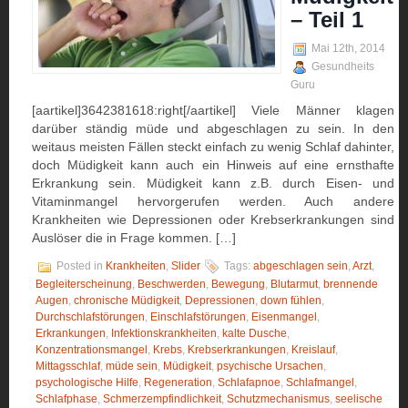
– Teil 1
Mai 12th, 2014
Gesundheits
Guru
[aartikel]3642381618:right[/aartikel] Viele Männer klagen
darüber ständig müde und abgeschlagen zu sein. In den
weitaus meisten Fällen steckt einfach zu wenig Schlaf dahinter,
doch Müdigkeit kann auch ein Hinweis auf eine ernsthafte
Erkrankung sein. Müdigkeit kann z.B. durch Eisen- und
Vitaminmangel hervorgerufen werden. Auch andere
Krankheiten wie Depressionen oder Krebserkrankungen sind
Auslöser die in Frage kommen. […]
Posted in
Krankheiten
,
Slider
Tags:
abgeschlagen sein
,
Arzt
,
Begleiterscheinung
,
Beschwerden
,
Bewegung
,
Blutarmut
,
brennende
Augen
,
chronische Müdigkeit
,
Depressionen
,
down fühlen
,
Durchschlafstörungen
,
Einschlafstörungen
,
Eisenmangel
,
Erkrankungen
,
Infektionskrankheiten
,
kalte Dusche
,
Konzentrationsmangel
,
Krebs
,
Krebserkrankungen
,
Kreislauf
,
Mittagsschlaf
,
müde sein
,
Müdigkeit
,
psychische Ursachen
,
psychologische Hilfe
,
Regeneration
,
Schlafapnoe
,
Schlafmangel
,
Schlafphase
,
Schmerzempfindlichkeit
,
Schutzmechanismus
,
seelische