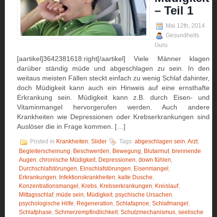
– Teil 1
Mai 12th, 2014
Gesundheits
Guru
[aartikel]3642381618:right[/aartikel] Viele Männer klagen
darüber ständig müde und abgeschlagen zu sein. In den
weitaus meisten Fällen steckt einfach zu wenig Schlaf dahinter,
doch Müdigkeit kann auch ein Hinweis auf eine ernsthafte
Erkrankung sein. Müdigkeit kann z.B. durch Eisen- und
Vitaminmangel hervorgerufen werden. Auch andere
Krankheiten wie Depressionen oder Krebserkrankungen sind
Auslöser die in Frage kommen. […]
Posted in
Krankheiten
,
Slider
Tags:
abgeschlagen sein
,
Arzt
,
Begleiterscheinung
,
Beschwerden
,
Bewegung
,
Blutarmut
,
brennende
Augen
,
chronische Müdigkeit
,
Depressionen
,
down fühlen
,
Durchschlafstörungen
,
Einschlafstörungen
,
Eisenmangel
,
Erkrankungen
,
Infektionskrankheiten
,
kalte Dusche
,
Konzentrationsmangel
,
Krebs
,
Krebserkrankungen
,
Kreislauf
,
Mittagsschlaf
,
müde sein
,
Müdigkeit
,
psychische Ursachen
,
psychologische Hilfe
,
Regeneration
,
Schlafapnoe
,
Schlafmangel
,
Schlafphase
,
Schmerzempfindlichkeit
,
Schutzmechanismus
,
seelische