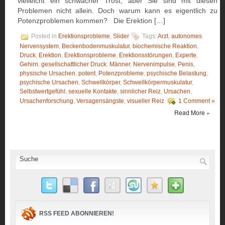
vielleicht ein schwacher Trost, aber Sie sind mit diesen
Problemen nicht allein. Doch warum kann es eigentlich zu
Potenzproblemen kommen? Die Erektion […]
Posted in
Erektionsprobleme
,
Slider
Tags:
Arzt
,
autonomes
Nervensystem
,
Beckenbodenmuskulatur
,
biochemische Reaktion
,
Druck
,
Erektion
,
Erektionsprobleme
,
Erektionsstörungen
,
Experte
,
Gehirn
,
gesellschaftlicher Druck
,
Männer
,
Nervenimpulse
,
Penis
,
physische Ursachen
,
potent
,
Potenzprobleme
,
psychische Belastung
,
psychische Ursachen
,
Schwellkörper
,
Schwellkörpermuskulatur
,
Selbstwertgefühl
,
sexuelle Kontakte
,
sinnlicher Reiz
,
Ursachen
,
Ursachenforschung
,
Versagensängste
,
visueller Reiz
1 Comment »
Read More »
RSS FEED ABONNIEREN!