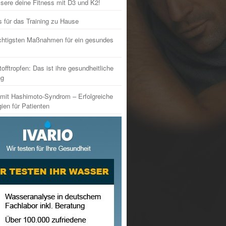
sere deine Fitness mit D3 und K2!
s für das Training zu Hause
chtigsten Maßnahmen für ein gesundes
tofftropfen: Das ist ihre gesundheitliche
ng
mit Hashimoto-Syndrom – Erfolgreiche
gien für Patienten