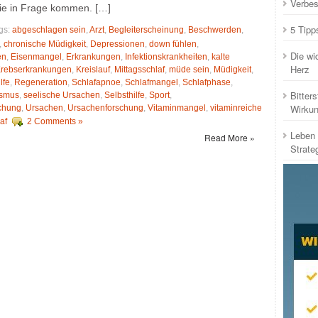
Verbes
ie in Frage kommen. […]
5 Tipp
gs:
abgeschlagen sein
,
Arzt
,
Begleiterscheinung
,
Beschwerden
,
,
chronische Müdigkeit
,
Depressionen
,
down fühlen
,
Die wi
en
,
Eisenmangel
,
Erkrankungen
,
Infektionskrankheiten
,
kalte
Herz
rebserkrankungen
,
Kreislauf
,
Mittagsschlaf
,
müde sein
,
Müdigkeit
,
lfe
,
Regeneration
,
Schlafapnoe
,
Schlafmangel
,
Schlafphase
,
Bitters
ismus
,
seelische Ursachen
,
Selbsthilfe
,
Sport
,
Wirku
chung
,
Ursachen
,
Ursachenforschung
,
Vitaminmangel
,
vitaminreiche
af
2 Comments »
Leben 
Read More »
Strate