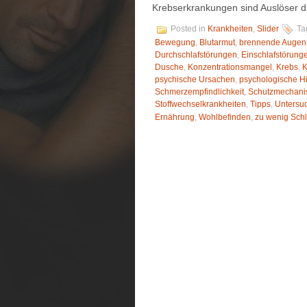
Krebserkrankungen sind Auslöser d
Posted in
Krankheiten
,
Slider
Ta
Bewegung
,
Blutarmut
,
brennende Augen
Durchschlafstörungen
,
Einschlafstörung
Dusche
,
Konzentrationsmangel
,
Krebs
,
K
psychische Ursachen
,
psychologische Hi
Schmerzempfindlichkeit
,
Schutzmechan
Stoffwechselkrankheiten
,
Tipps
,
Untersu
Ernährung
,
Wohlbefinden
,
zu wenig Schl