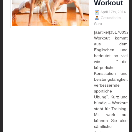
Workout
April 17th, 2014
Gesundheits
Guru
[aartikel]3517089222:
Workout kommt
aus dem
Englischen und
bedeutet so viel
wie "…die
körperliche
Konstitution und
Leistungsfähigkeit
verbessernde
sportliche
Übung". Kurz und
bündig – Workout
steht für Training!
Mit work out
können Sie also
sämtliche