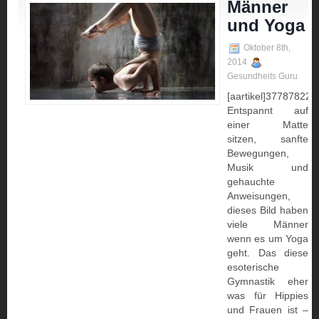
Männer
und Yoga
Oktober 8th,
2014
Gesundheits Guru
[aartikel]3778782223:
Entspannt auf
einer Matte
sitzen, sanfte
Bewegungen,
Musik und
gehauchte
Anweisungen,
dieses Bild haben
viele Männer
wenn es um Yoga
geht. Das diese
esoterische
Gymnastik eher
was für Hippies
und Frauen ist –