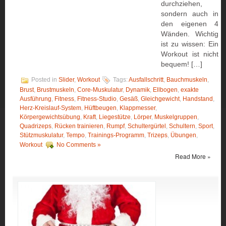
durchziehen,
sondern auch in
den eigenen 4
Wänden. Wichtig
ist zu wissen: Ein
Workout ist nicht
bequem! […]
Posted in
Slider
,
Workout
Tags:
Ausfallschritt
,
Bauchmuskeln
,
Brust
,
Brustmuskeln
,
Core-Muskulatur
,
Dynamik
,
Ellbogen
,
exakte
Ausführung
,
Fitness
,
Fitness-Studio
,
Gesäß
,
Gleichgewicht
,
Handstand
,
Herz-Kreislauf-System
,
Hüftbeugen
,
Klappmesser
,
Körpergewichtsübung
,
Kraft
,
Liegestütze
,
Lörper
,
Muskelgruppen
,
Quadrizeps
,
Rücken trainieren
,
Rumpf
,
Schultergürtel
,
Schultern
,
Sport
,
Stützmuskulatur
,
Tempo
,
Trainings-Programm
,
Trizeps
,
Übungen
,
Workout
No Comments »
Read More »