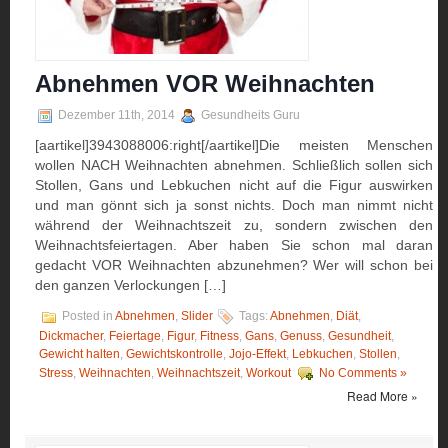
Abnehmen VOR Weihnachten
Dezember 11th, 2014
Gesundheits Guru
[aartikel]3943088006:right[/aartikel]Die meisten Menschen
wollen NACH Weihnachten abnehmen. Schließlich sollen sich
Stollen, Gans und Lebkuchen nicht auf die Figur auswirken
und man gönnt sich ja sonst nichts. Doch man nimmt nicht
während der Weihnachtszeit zu, sondern zwischen den
Weihnachtsfeiertagen. Aber haben Sie schon mal daran
gedacht VOR Weihnachten abzunehmen? Wer will schon bei
den ganzen Verlockungen […]
Posted in
Abnehmen
,
Slider
Tags:
Abnehmen
,
Diät
,
Dickmacher
,
Feiertage
,
Figur
,
Fitness
,
Gans
,
Genuss
,
Gesundheit
,
Gewicht halten
,
Gewichtskontrolle
,
Jojo-Effekt
,
Lebkuchen
,
Stollen
,
Stress
,
Weihnachten
,
Weihnachtszeit
,
Workout
No Comments »
Read More »