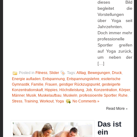
dieses Bild
begleitet die
Vorstellungen
über Yoga seit
Jahrzehnten.
Doch immer mehr
professionelle
Sportler greifen
auf Yoga zurück,
um neben der
[…]
Posted in
Fitness
,
Slider
Tags:
Alltag
,
Bewegungen
,
Druck
,
Energie aufladen
,
Entspannung
,
Entspannungslehre
,
esoterische
Gymnastik
,
Familie
,
Frauen
,
geistiger Rückzugspunkt
,
gesteigerte
Konzentrationskaft
,
Hippies
,
Höchstleistung
,
Job
,
Konzentration
,
Körper
,
Männer
,
Musik
,
Muskelaufbau
,
Muskeln
,
professioenlle Sportler
,
Ruhe
,
Stress
,
Training
,
Workout
,
Yoga
No Comments »
Read More »
Das ist
ein